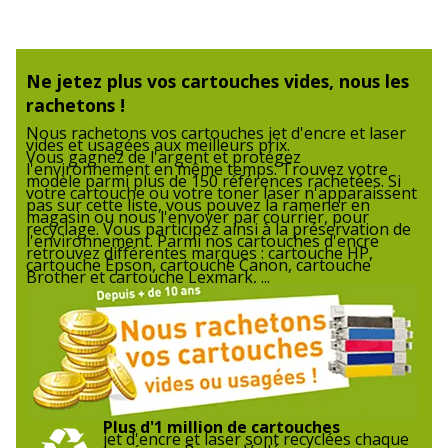
Informations sur les services
Normes de conformité
ISO 24711
Ne jetez plus vos cartouches vides, nous les
rachetons !
Données logistiques
Données logistiques
Nous rachetons vos cartouches jet d'encre et laser
vides et usagées aux meilleurs prix.
Vous gagnez de l'argent et protégez
l'environnement en même temps. Trouvez votre
Quantité emballée
1
modèle parmi plus de 150 références rachetées. Si
votre cartouche ou votre toner laser n'apparaissent
pas sur cette liste, vous pouvez la ramener en
magasin ou nous l'envoyer par courrier, pour
recyclage. Vous participez ainsi à la préservation de
l'environnement. Parmi nos cartouches d'encre
retrouvez différentes marques : cartouche HP,
cartouche Epson, cartouche Canon, cartouche
Brother et cartouche Lexmark, ...
Plus d'1 million de cartouches
jet d'encre et laser sont recyclées chaque