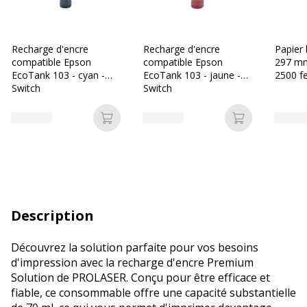
Recharge d'encre
Recharge d'encre
Papier 
compatible Epson
compatible Epson
297 mm
EcoTank 103 - cyan -
EcoTank 103 - jaune -
2500 fe
Switch
Switch
5 rame
Vallée
Ajouter au panier
Ajouter au p
Description
Découvrez la solution parfaite pour vos besoins
d'impression avec la recharge d'encre Premium
Solution de PROLASER. Conçu pour être efficace et
fiable, ce consommable offre une capacité substantielle