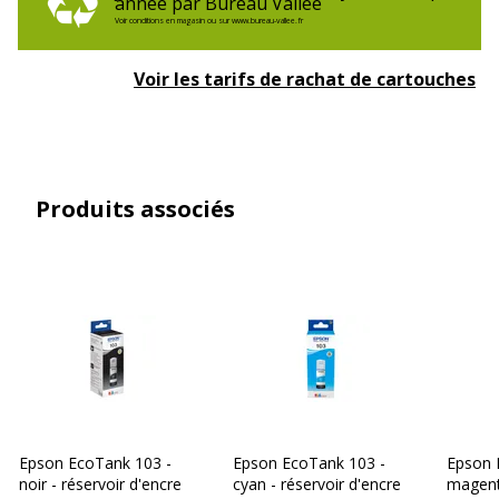
année par Bureau Vallée
Voir conditions en magasin ou sur www.bureau-vallee.fr
Voir les tarifs de rachat de cartouches
Produits associés
Epson EcoTank 103 -
Epson EcoTank 103 -
Epson 
noir - réservoir d'encre
cyan - réservoir d'encre
magent