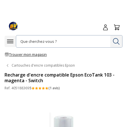
Me connecte
Panie
Re
Afficher la navigation
Trouver mon magasin
Cartouches d'encre compatibles Epson
Recharge d'encre compatible Epson EcoTank 103 -
magenta - Switch
Ref.
405188369
5
(1 avis)