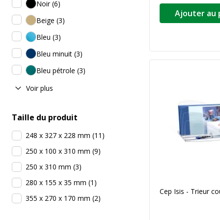
Noir
(
6
)
Ajouter au 
Beige
(
3
)
Bleu
(
3
)
Bleu minuit
(
3
)
Bleu pétrole
(
3
)
Voir plus
Taille du produit
248 x 327 x 228 mm
(
11
)
250 x 100 x 310 mm
(
9
)
250 x 310 mm
(
3
)
280 x 155 x 35 mm
(
1
)
Cep Isis - Trieur cou
355 x 270 x 170 mm
(
2
)