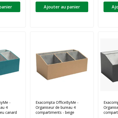
panier
Ajouter au panier
Aj
ByMe -
Exacompta OfficeByMe -
Exacomp
eau 4
Organiseur de bureau 4
Organis
leu canard
compartiments - beige
comparti