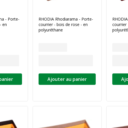
a - Porte-
RHODIA Rhodiarama - Porte-
RHODIA 
 - en
courrier - bois de rose - en
courrier 
polyuréthane
polyuré
panier
Ajouter au panier
Aj