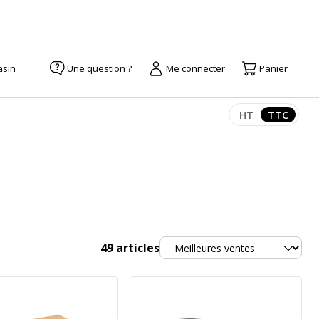
asin
Une question ?
Me connecter
Panier
HT
TTC
Afficher les pr
Afficher
Trier
49
articles