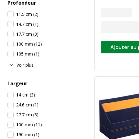
Profondeur
11.5 cm
(
2
)
14.7 cm
(
1
)
17.7 cm
(
3
)
100 mm
(
12
)
Ajouter au 
105 mm
(
1
)
Voir plus
Largeur
14 cm
(
3
)
24.6 cm
(
1
)
27.7 cm
(
3
)
100 mm
(
11
)
190 mm
(
1
)