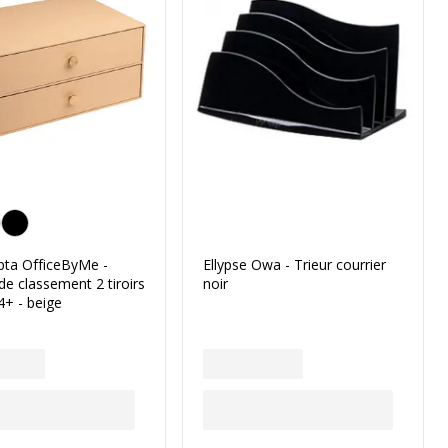
ta OfficeByMe -
Ellypse Owa - Trieur courrier
e classement 2 tiroirs
noir
4+ - beige