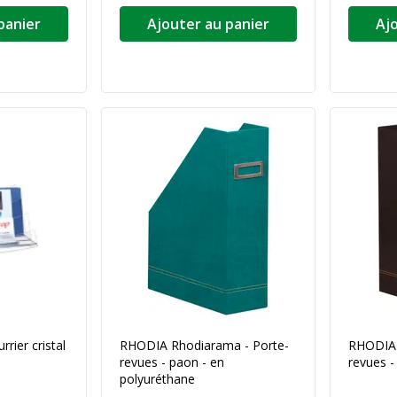
panier
Ajouter au panier
Aj
rrier cristal
RHODIA Rhodiarama - Porte-
RHODIA 
revues - paon - en
revues -
polyuréthane