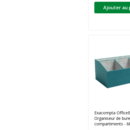
Ajouter au 
Exacompta Office
Organiseur de bur
compartiments - b