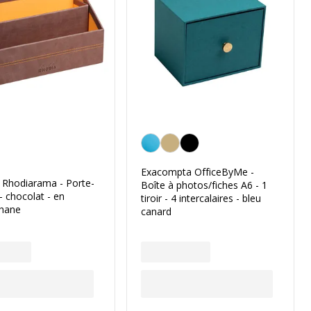
Bleu
Exacompta OfficeByMe -
Rhodiarama - Porte-
Boîte à photos/fiches A6 - 1
 - chocolat - en
tiroir - 4 intercalaires - bleu
thane
canard