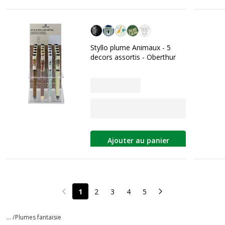
Personnalisation de la couleur
Styllo plume Animaux - 5
decors assortis - Oberthur
Ajouter au panier
1
2
3
4
5
Page précédente
Page suivante
... /
Plumes fantaisie