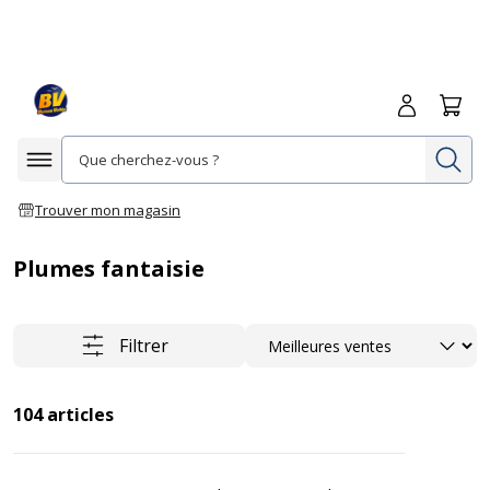
Me connecte
Panie
Re
Afficher la navigation
Trouver mon magasin
Plumes fantaisie
Trier
Filtrer
104
articles