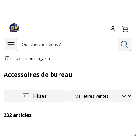
Me connecte
Panie
Re
Afficher la navigation
Trouver mon magasin
Accessoires de bureau
Trier
Filtrer
232
articles