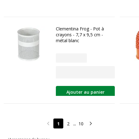
Clementina Frog - Pot à
crayons - 7,7 x 9,5 cm -
métal blanc
Ajouter au panier
...
1
2
10
Page précédente
Page suivante