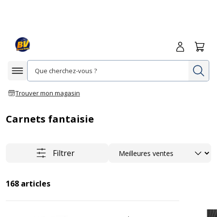
Me connecte
Panie
Re
Afficher la navigation
Trouver mon magasin
Carnets fantaisie
Trier
Filtrer
168
articles