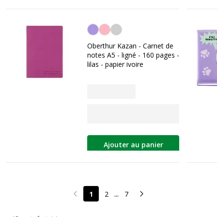
Lilas
Oberthur Kazan - Carnet de
notes A5 - ligné - 160 pages -
lilas - papier ivoire
Ajouter au panier
...
1
2
7
Page précédente
Page suivante