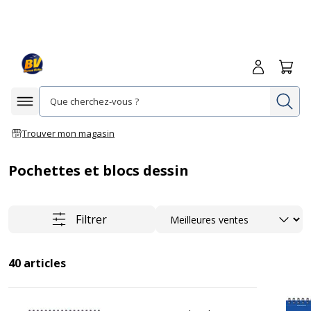
Me connecte
Panie
Re
Afficher la navigation
Trouver mon magasin
Pochettes et blocs dessin
Trier
Filtrer
40
articles