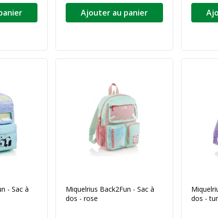
panier
Ajouter au panier
Aj
n - Sac à
Miquelrius Back2Fun - Sac à
Miquelri
dos - rose
dos - tu