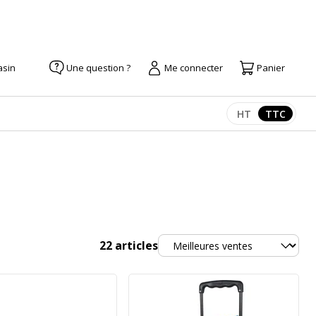
asin
Une question ?
Me connecter
Panier
HT
TTC
Afficher les pr
Afficher
Trier
22
articles