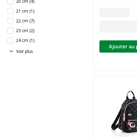
20 cm
(
4
)
21 cm
(
1
)
22 cm
(
7
)
23 cm
(
2
)
24 cm
(
1
)
Ajouter au 
Voir plus