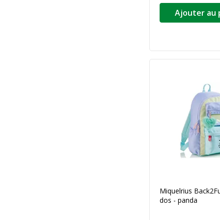
Ajouter au 
Miquelrius Back2Fu
dos - panda