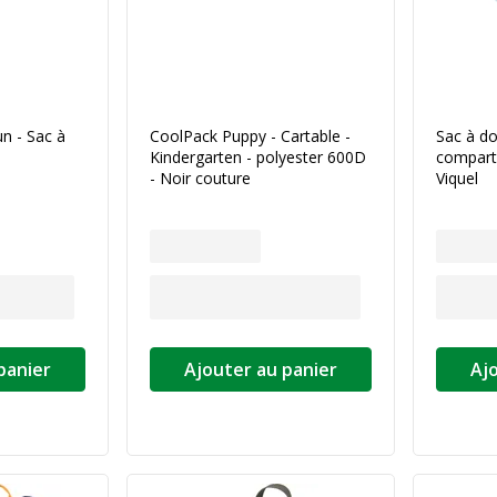
n - Sac à
CoolPack Puppy - Cartable -
Sac à do
Kindergarten - polyester 600D
comparti
- Noir couture
Viquel
panier
Ajouter au panier
Aj