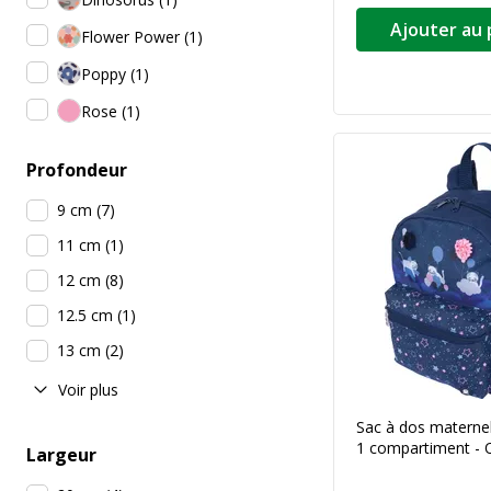
Ajouter au 
Flower Power
(
1
)
Poppy
(
1
)
Rose
(
1
)
Profondeur
9 cm
(
7
)
11 cm
(
1
)
12 cm
(
8
)
12.5 cm
(
1
)
13 cm
(
2
)
Voir plus
Sac à dos maternel
1 compartiment - 
Largeur