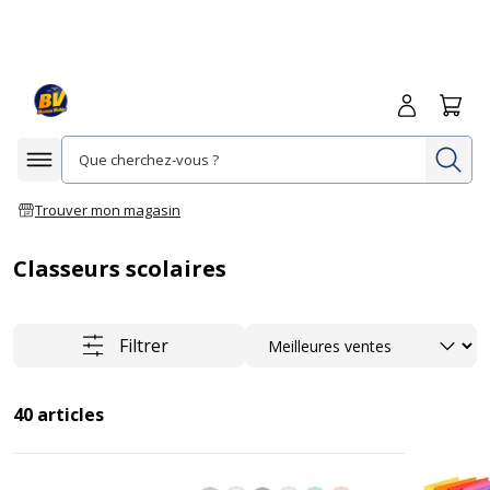
Me connecte
Panie
Re
Afficher la navigation
Trouver mon magasin
Classeurs scolaires
Trier
Filtrer
40
articles