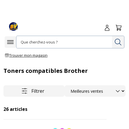
Me connecte
Panie
Re
Afficher la navigation
Trouver mon magasin
Toners compatibles Brother
Trier
Filtrer
26
articles