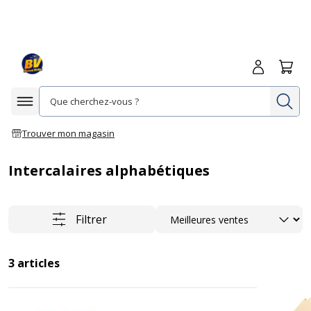
Me connecte
Panie
Re
Afficher la navigation
Trouver mon magasin
Intercalaires alphabétiques
Trier
Filtrer
3
articles