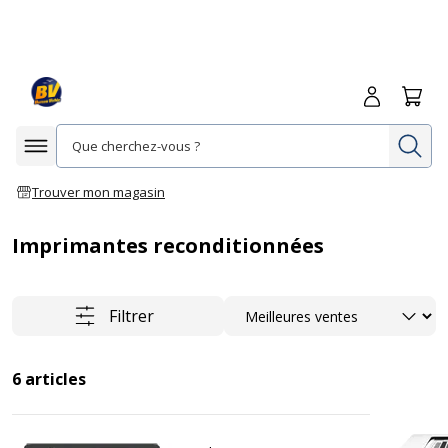
Me connecte
Panie
Re
Afficher la navigation
Trouver mon magasin
Imprimantes reconditionnées
Trier
Filtrer
6
articles