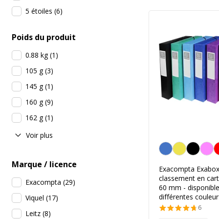
5 étoiles
(
6
)
Poids du produit
0.88 kg
(
1
)
105 g
(
3
)
145 g
(
1
)
160 g
(
9
)
162 g
(
1
)
Voir plus
Personnalisation de l
Marque / licence
Exacompta Exabox 
classement en cart
Exacompta
(
29
)
60 mm - disponibl
différentes couleur
Viquel
(
17
)
6
Leitz
(
8
)