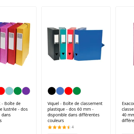
a couleur
Personnalisation de la couleur
- Boîte de
Viquel - Boîte de classement
Exaco
e lustrée - dos
plastique - dos 60 mm -
classe
e dans
disponible dans différentes
40 mm
s
couleurs
différ
4