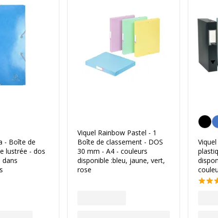
a couleur
Personn
Viquel Rainbow Pastel - 1
 - Boîte de
Boîte de classement - DOS
Viquel
e lustrée - dos
30 mm - A4 - couleurs
plasti
e dans
disponible :bleu, jaune, vert,
dispon
s
rose
coule