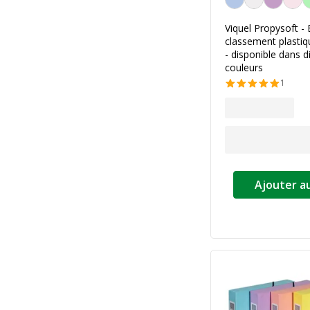
Viquel Propysoft - 
classement plasti
- disponible dans d
couleurs
1
Ajouter a