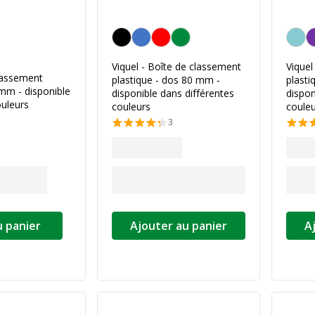
Personnalisation de la couleur
Personn
a couleur
Viquel - Boîte de classement
Viquel
classement
plastique - dos 80 mm -
plasti
 mm - disponible
disponible dans différentes
dispon
ouleurs
couleurs
couleu
3
u panier
Ajouter au panier
A