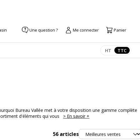
asin
Une question ?
Me connecter
Panier
HT
TTC
Afficher les pr
Afficher
t pourquoi Bureau Vallée met à votre disposition une gamme complète
ssortiment d'éléments qui vous
> En savoir +
Trier
56
articles