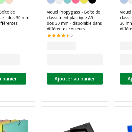
Boîte de
Viquel Propyglass - Boîte de
Viquel
que - dos 30 mm
classement plastique A5 -
classe
ifférentes
dos 30 mm - disponible dans
30 mm
différentes couleurs
différ
6
u panier
Ajouter au panier
A