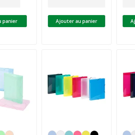
u panier
Ajouter au panier
A
a couleur
Personnalisation de la couleur
Personn