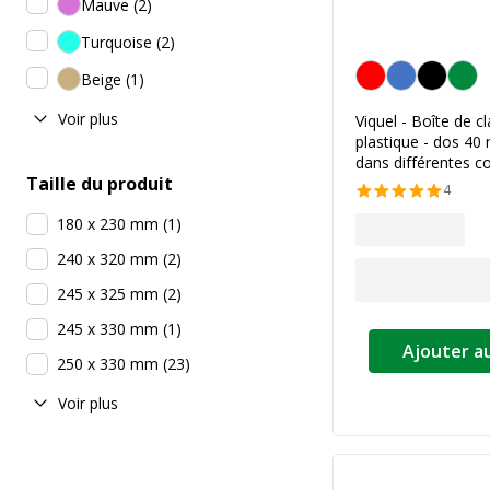
Mauve
(
2
)
Turquoise
(
2
)
Personnalisation de l
Beige
(
1
)
Voir plus
Viquel - Boîte de 
plastique - dos 40
dans différentes c
Taille du produit
4
180 x 230 mm
(
1
)
240 x 320 mm
(
2
)
245 x 325 mm
(
2
)
245 x 330 mm
(
1
)
Ajouter a
250 x 330 mm
(
23
)
Voir plus