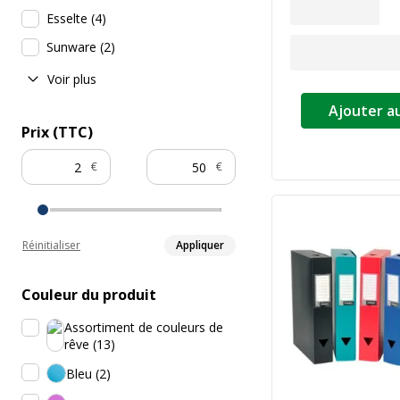
Esselte
(
4
)
Sunware
(
2
)
Voir plus
Ajouter a
Prix (TTC)
€
€
Réinitialiser
Appliquer
Couleur du produit
Assortiment de couleurs de
rêve
(
13
)
Bleu
(
2
)