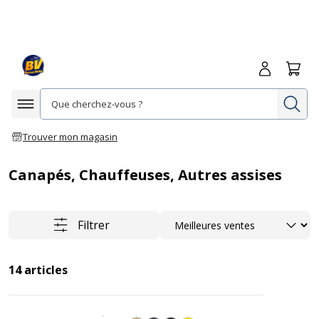
Me connecte
Panie
Re
Afficher la navigation
Trouver mon magasin
Canapés, Chauffeuses, Autres assises
Trier
Filtrer
14
articles