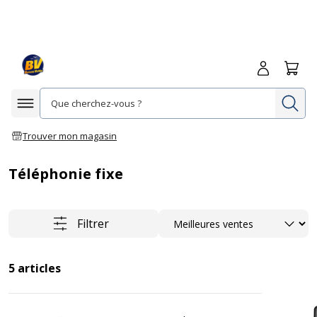
Me connecte
Panie
Re
Afficher la navigation
Trouver mon magasin
Téléphonie fixe
Trier
Filtrer
5
articles