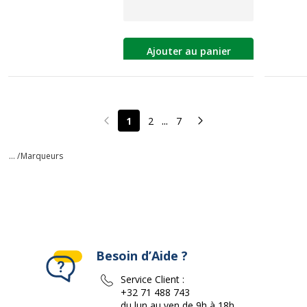
Ajouter au panier
...
1
2
7
Page précédente
Page suivante
... /
Marqueurs
Besoin d’Aide ?
Service Client :
+32 71 488 743
du lun au ven de 9h à 18h