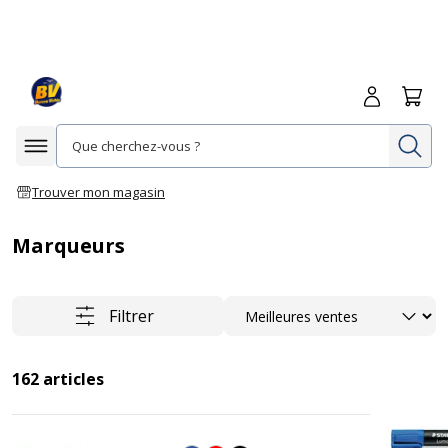
Me connecte
Panie
Re
Afficher la navigation
Trouver mon magasin
Marqueurs
Trier
Filtrer
162
articles