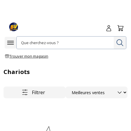
Me connecte
Panie
Re
Afficher la navigation
Trouver mon magasin
Chariots
Trier
Filtrer