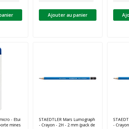
panier
Ajouter au panier
Aj
cro - Etui
STAEDTLER Mars Lumograph
STAEDT
porte mines
- Crayon - 2H - 2 mm (pack de
- Crayon