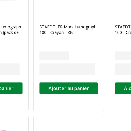
Lumograph
STAEDTLER Mars Lumograph
STAEDT
m (pack de
100 - Crayon - 8B
100 - Cr
panier
Ajouter au panier
Aj