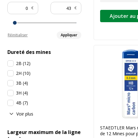
€
€
Ajouter au 
Réinitialiser
Appliquer
Dureté des mines
2B
(
12
)
2H
(
10
)
3B
(
4
)
3H
(
4
)
4B
(
7
)
Voir plus
STAEDTLER Mars mi
Largeur maximum de la ligne
de 12 Mines pour 