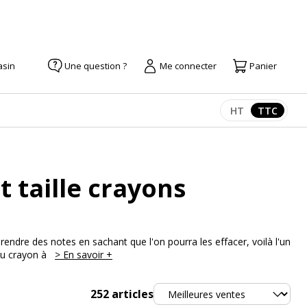
asin
Une question ?
Me connecter
Panier
HT
TTC
Afficher les pr
Afficher
t taille crayons
rendre des notes en sachant que l'on pourra les effacer, voilà l'un
du crayon à
> En savoir +
Trier
252
articles