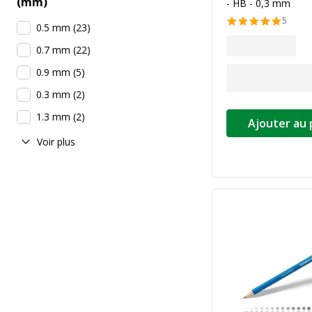
(mm)
- HB - 0,3 mm
5
0.5 mm
(
23
)
0.7 mm
(
22
)
0.9 mm
(
5
)
0.3 mm
(
2
)
1.3 mm
(
2
)
Ajouter au 
Voir plus