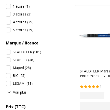
1 étoile
(
1
)
3 étoiles
(
3
)
4 étoiles
(
25
)
5 étoiles
(
29
)
Marque / licence
STAEDTLER
(
101
)
STABILO
(
48
)
Maped
(
28
)
STAEDTLER Mars m
BIC
(
25
)
Porte mines - B -
LEGAMI
(
11
)
4
Voir plus
Prix (TTC)