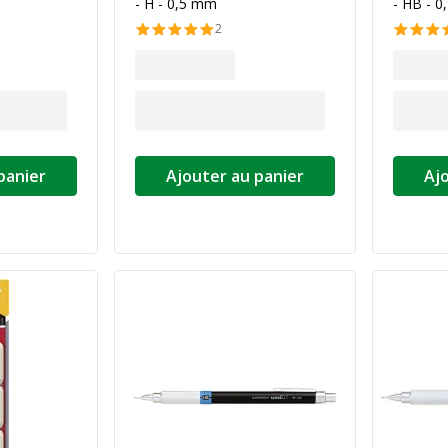
- H - 0,5 mm
- HB - 
2
panier
Ajouter au panier
Aj