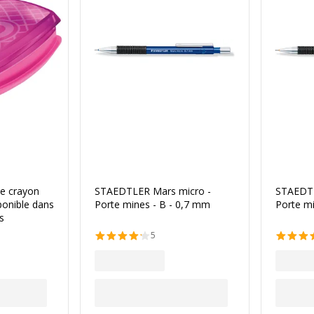
a couleur
le crayon
STAEDTLER Mars micro -
STAEDTL
sponible dans
Porte mines - B - 0,7 mm
Porte mi
s
5