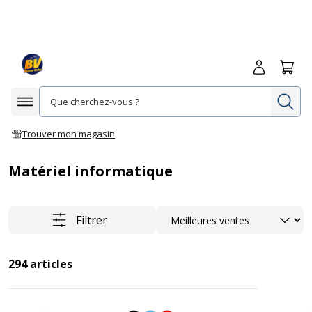
Me connecte
Panie
Re
Afficher la navigation
Trouver mon magasin
Matériel informatique
Trier
Filtrer
294
articles