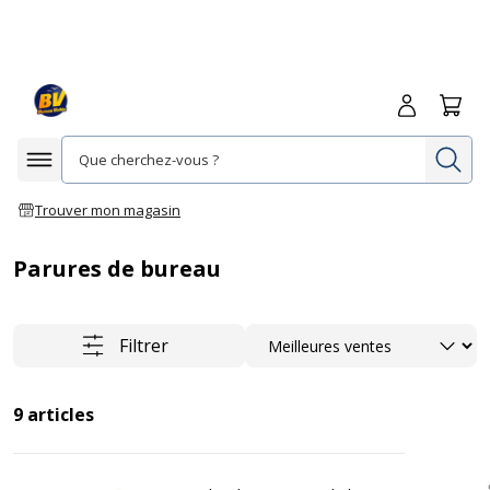
Me connecte
Panie
Re
Afficher la navigation
Trouver mon magasin
Parures de bureau
Trier
Filtrer
9
articles