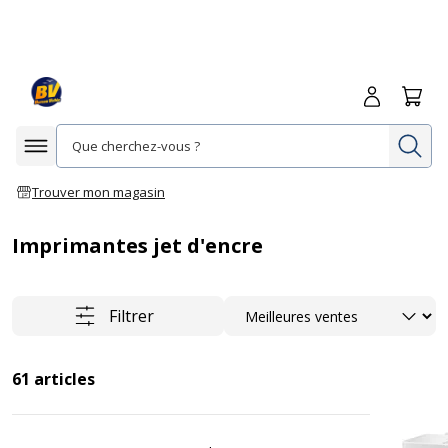
Me connecte
Panie
Re
Afficher la navigation
Trouver mon magasin
Imprimantes jet d'encre
Trier
Filtrer
61
articles