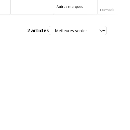
Autres marques
Lexmark
Trier
2
articles