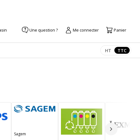
asin
Une question ?
Me connecter
Panier
HT
TTC
Afficher les pr
Afficher
Slide suivan
Sagem