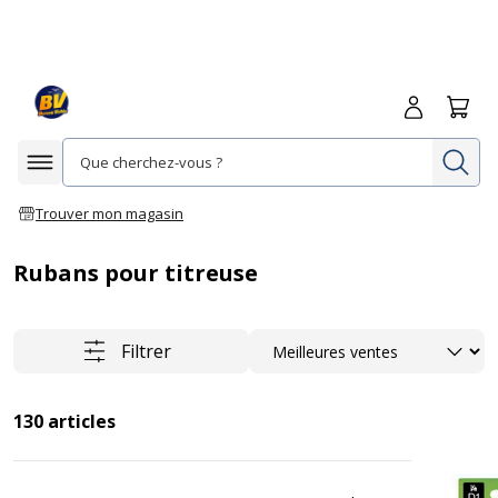
Me connecte
Panie
Re
Afficher la navigation
Trouver mon magasin
Rubans pour titreuse
Trier
Filtrer
130
articles