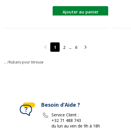
Ajouter au panier
...
1
2
6
Page précédente
Page suivante
... /
Rubans pour titreuse
Besoin d’Aide ?
Service Client :
+32 71 488 743
du lun au ven de 9h à 18h