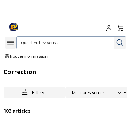
Me connecte
Panie
Re
Afficher la navigation
Trouver mon magasin
Correction
Trier
Filtrer
103
articles