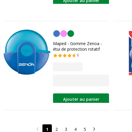
Ajouter au panier
Personnalisation de la couleur
Maped - Gomme Zenoa -
étui de protection rotatif
9
Ajouter au panier
1
2
3
4
5
Page précédente
Page suivante