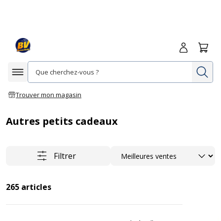
Me connecte
Panie
Re
Afficher la navigation
Trouver mon magasin
Autres petits cadeaux
Trier
Filtrer
265
articles