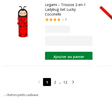
Legami – Trousse 2‑en‑1
Ladybug Get Lucky
Coccinelle
3
Ajouter au panier
...
1
2
12
Page précédente
Page suivante
... /
Autres petits cadeaux