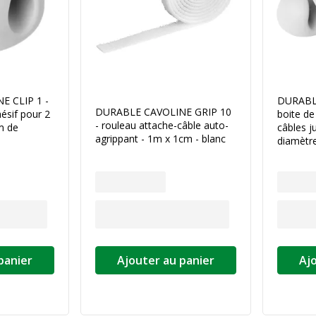
 CLIP 1 -
DURABLE
DURABLE CAVOLINE GRIP 10
hésif pour 2
boite de
- rouleau attache-câble auto-
m de
câbles 
agrippant - 1m x 1cm - blanc
diamètre
panier
Ajouter au panier
Aj