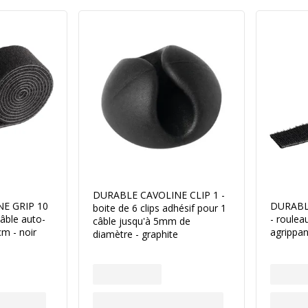
DURABLE CAVOLINE CLIP 1 -
E GRIP 10
DURABL
boite de 6 clips adhésif pour 1
câble auto-
- roulea
câble jusqu'à 5mm de
cm - noir
agrippan
diamètre - graphite