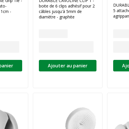
 Grip Tie -
DURABLE CAVOLINE CLIP 1 -
DURABLE
uto-
boite de 6 clips adhésif pour 2
5 attach
 1cm -
câbles jusqu'à 5mm de
agrippan
diamètre - graphite
panier
Ajouter au panier
Aj