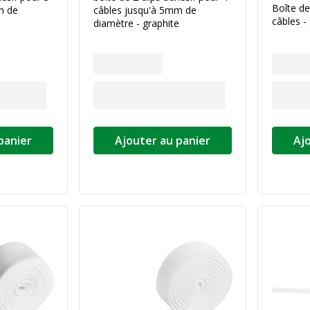
Boîte d
m de
câbles jusqu'à 5mm de
câbles - 
e
diamètre - graphite
panier
Ajouter au panier
Aj