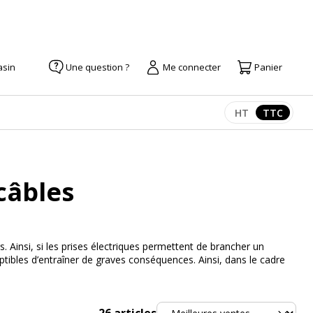
asin
Une question ?
Me connecter
Panier
HT
TTC
Afficher les pr
Afficher
câbles
s. Ainsi, si les prises électriques permettent de brancher un
ptibles d’entraîner de graves conséquences. Ainsi, dans le cadre
Trier