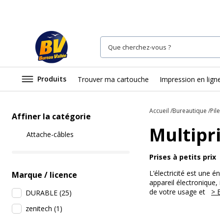
Produits
Trouver ma cartouche
Impression en lign
Accueil
Bureautique
Pil
Affiner la catégorie
Multipri
Attache-câbles
Prises à petits prix
L’électricité est une é
Marque / licence
appareil électronique,
de votre usage et
> 
DURABLE
(
25
)
zenitech
(
1
)