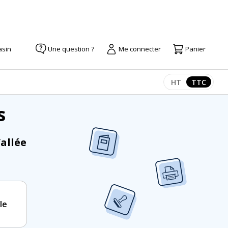
asin
Une question ?
Me connecter
Panier
HT
TTC
Afficher les pr
Afficher
s
allée
le