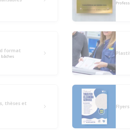
Professi
nd format
Plasti
s, bâches
s, thèses et
Flyers