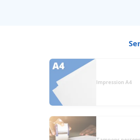
Se
Impression A4
Tampons personn