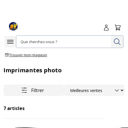
Me connecte
Panie
Re
Afficher la navigation
Trouver mon magasin
Imprimantes photo
Trier
Filtrer
7
articles