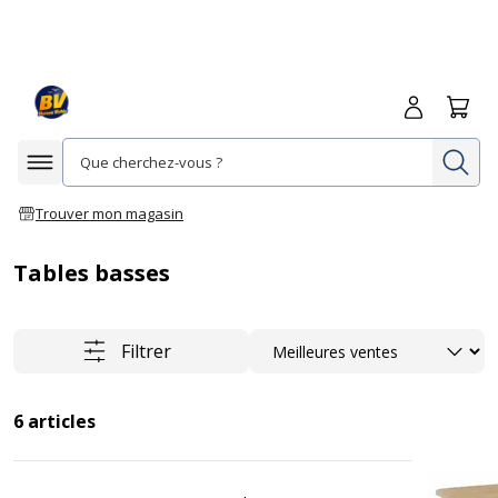
Me connecte
Panie
Re
Afficher la navigation
Trouver mon magasin
Tables basses
Trier
Filtrer
6
articles