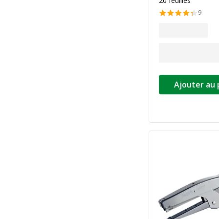
20 feuilles
9
Ajouter au 