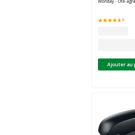
Wonday - Ôte-agra
9
Ajouter au 