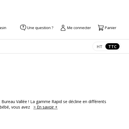
asin
Une question ?
Me connecter
Panier
HT
TTC
Afficher les pr
Afficher
 Bureau Vallée ! La gamme Rapid se décline en différents
d bébé, vous avez
> En savoir +