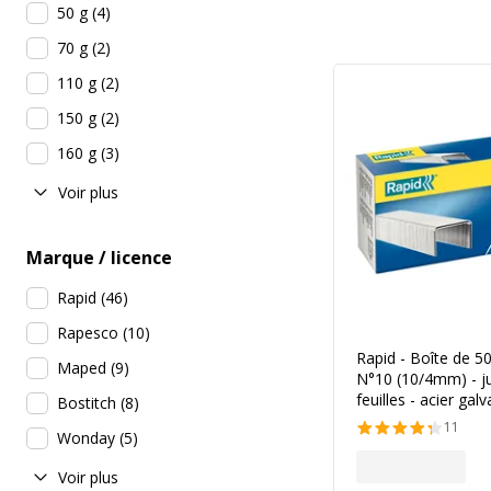
50 g
(
4
)
70 g
(
2
)
110 g
(
2
)
150 g
(
2
)
160 g
(
3
)
Voir plus
Marque / licence
Rapid
(
46
)
Rapesco
(
10
)
Rapid - Boîte de 5
Maped
(
9
)
N°10 (10/4mm) - j
feuilles - acier gal
Bostitch
(
8
)
11
Wonday
(
5
)
Voir plus