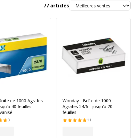
Trier
77
articles
Boîte de 1000 Agrafes
Wonday - Boîte de 1000
squ'à 40 feuilles -
Agrafes 24/6 - jusqu'à 20
lvanisé
feuilles
3
11