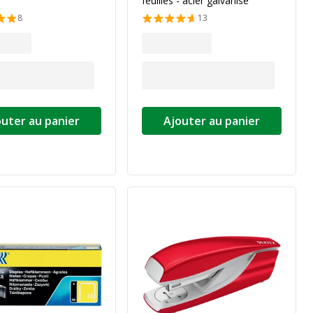
feuilles - acier galvanisé
8
13
outer au panier
Ajouter au panier