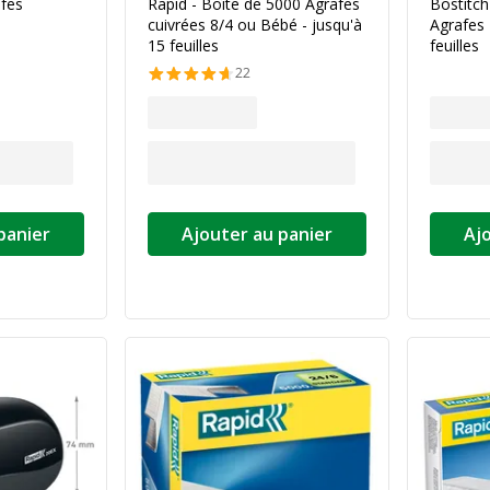
fes
Rapid - Boîte de 5000 Agrafes
Bostitch
cuivrées 8/4 ou Bébé - jusqu'à
Agrafes
15 feuilles
feuilles
22
panier
Ajouter au panier
Aj