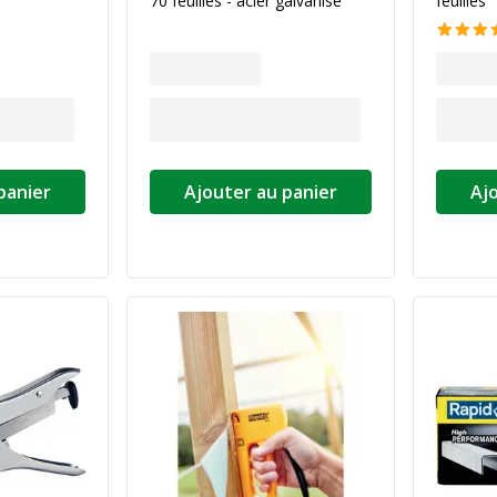
70 feuilles - acier galvanisé
feuilles
panier
Ajouter au panier
Aj