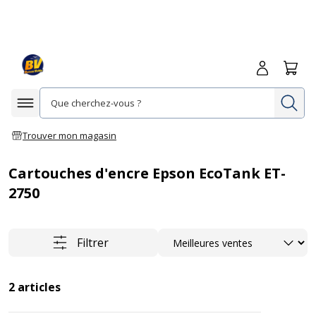
Me connecte
Panie
Re
Afficher la navigation
Trouver mon magasin
Cartouches d'encre Epson EcoTank ET-
2750
Trier
Filtrer
2
articles