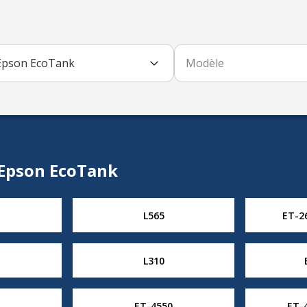
Epson EcoTank
Modèle
 Epson EcoTank
L565
ET-2
L310
ET-4550
ET-4