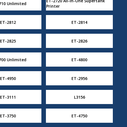
ET-2720 All-in-One Supertank
710 Unlimited
Printer
ET-2812
ET-2814
ET-2825
ET-2826
700 Unlimited
ET-4800
ET-4950
ET-2956
ET-3111
L3156
ET-3750
ET-4750