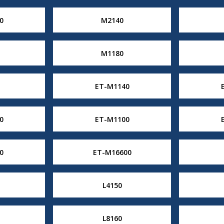
0
M2140
M1180
ET-M1140
0
ET-M1100
0
ET-M16600
L4150
L8160