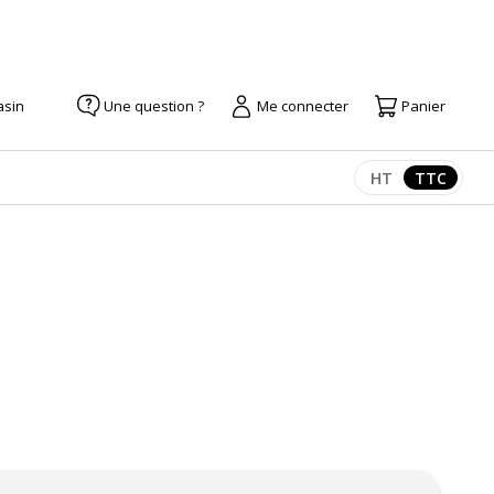
asin
Une question ?
Me connecter
Panier
HT
TTC
Afficher les pr
Afficher