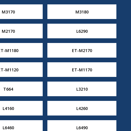
M3170
M3180
M2170
L6290
ET-M1180
ET-M2170
ET-M1120
ET-M1170
T664
L3210
L4160
L4260
L6460
L6490