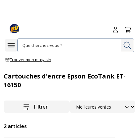
Me connecte
Panie
Re
Afficher la navigation
Trouver mon magasin
Cartouches d'encre Epson EcoTank ET-
16150
Trier
Filtrer
2
articles