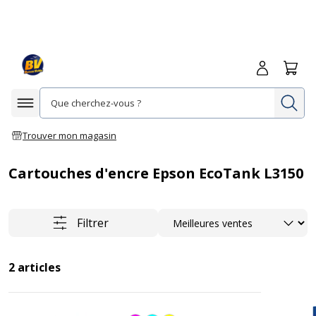
Me connecte
Panie
Re
Afficher la navigation
Trouver mon magasin
Cartouches d'encre Epson EcoTank L3150
Trier
Filtrer
2
articles