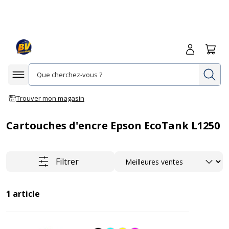
Me connecte
Panie
Re
Afficher la navigation
Trouver mon magasin
Cartouches d'encre Epson EcoTank L1250
Trier
Filtrer
1
article