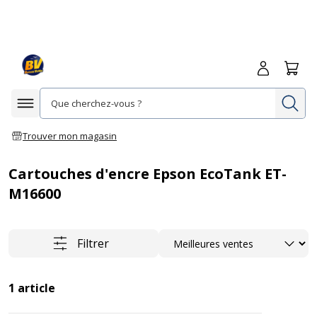
Me connecte
Panie
Re
Afficher la navigation
Trouver mon magasin
Cartouches d'encre Epson EcoTank ET-
M16600
Trier
Filtrer
1
article