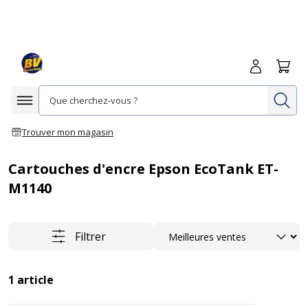
Me connecte
Panie
Re
Afficher la navigation
Trouver mon magasin
Cartouches d'encre Epson EcoTank ET-
M1140
Trier
Filtrer
1
article