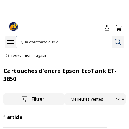
Me connecte
Panie
Re
Afficher la navigation
Trouver mon magasin
Cartouches d'encre Epson EcoTank ET-
3850
Trier
Filtrer
1
article