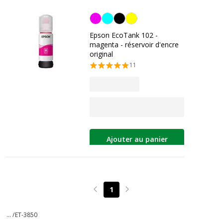
Magenta
Epson EcoTank 102 -
magenta - réservoir d'encre
original
11
Ajouter au panier
1
Page précédente
Page suivante
... /
ET-3850