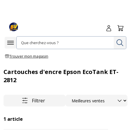
Me connecte
Panie
Re
Afficher la navigation
Trouver mon magasin
Cartouches d'encre Epson EcoTank ET-
2812
Trier
Filtrer
1
article