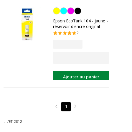
Jaune
Epson EcoTank 104 - jaune -
réservoir d'encre original
2
Ajouter au panier
1
Page précédente
Page suivante
... /
ET-2812