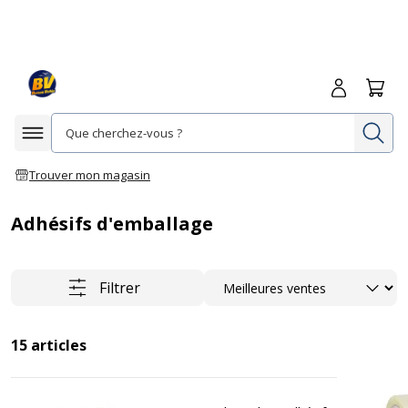
Me connecte
Panie
Re
Afficher la navigation
Trouver mon magasin
Adhésifs d'emballage
Trier
Filtrer
15
articles