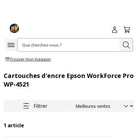
Me connecte
Panie
Re
Afficher la navigation
Trouver mon magasin
Cartouches d'encre Epson WorkForce Pro
WP-4521
Trier
Filtrer
1
article