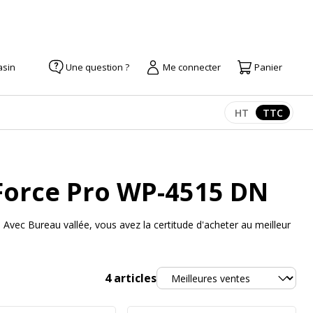
asin
Une question ?
Me connecter
Panier
HT
TTC
Afficher les pr
Afficher
Force Pro WP-4515 DN
ec Bureau vallée, vous avez la certitude d'acheter au meilleur
Trier
4
articles