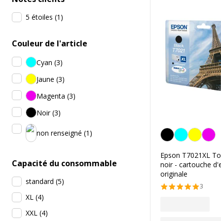
5 étoiles
(
1
)
Couleur de l'article
Cyan
(
3
)
Jaune
(
3
)
Magenta
(
3
)
Noir
(
3
)
Noir
non renseigné
(
1
)
Epson T7021XL Tour
Capacité du consommable
noir - cartouche d'
originale
standard
(
5
)
3
XL
(
4
)
XXL
(
4
)