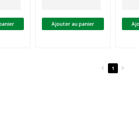
panier
Ajouter au panier
Aj
1
Page précédente
Page su