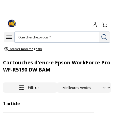
Me connecte
Panie
Re
Afficher la navigation
Trouver mon magasin
Cartouches d'encre Epson WorkForce Pro
WF-R5190 DW BAM
Trier
Filtrer
1
article