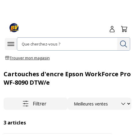
Me connecte
Panie
Re
Afficher la navigation
Trouver mon magasin
Cartouches d'encre Epson WorkForce Pro
WF-8090 DTW/e
Trier
Filtrer
3
articles