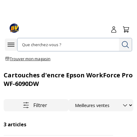
Me connecte
Panie
Re
Afficher la navigation
Trouver mon magasin
Cartouches d'encre Epson WorkForce Pro
WF-6090DW
Trier
Filtrer
3
articles