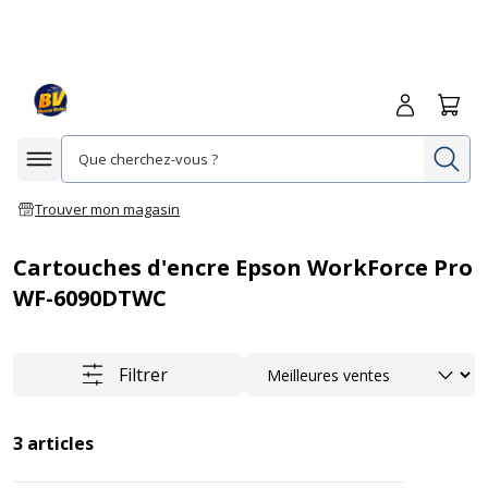
Me connecte
Panie
Re
Afficher la navigation
Trouver mon magasin
Cartouches d'encre Epson WorkForce Pro
WF-6090DTWC
Trier
Filtrer
3
articles