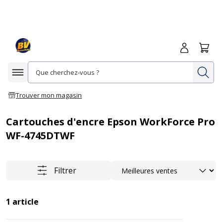
Me connecte
Panie
Re
Afficher la navigation
Trouver mon magasin
Cartouches d'encre Epson WorkForce Pro
WF-4745DTWF
Trier
Filtrer
1
article