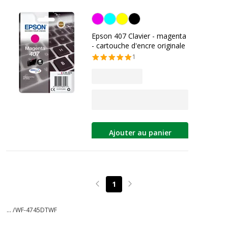
Magenta
Epson 407 Clavier - magenta
- cartouche d'encre originale
1
Ajouter au panier
1
Page précédente
Page suivante
... /
WF-4745DTWF