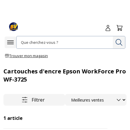
Me connecte
Panie
Re
Afficher la navigation
Trouver mon magasin
Cartouches d'encre Epson WorkForce Pro
WF-3725
Trier
Filtrer
1
article