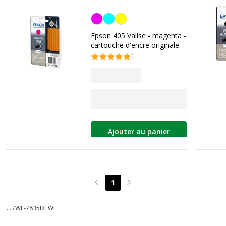
Magenta
Epson 405 Valise - magenta -
cartouche d'encre originale
1
Ajouter au panier
1
Page précédente
Page suivante
... /
WF-7835DTWF