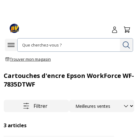
Me connecte
Panie
Re
Afficher la navigation
Trouver mon magasin
Cartouches d'encre Epson WorkForce WF-
7835DTWF
Trier
Filtrer
3
articles