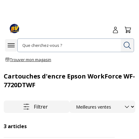
Me connecte
Panie
Re
Afficher la navigation
Trouver mon magasin
Cartouches d'encre Epson WorkForce WF-
7720DTWF
Trier
Filtrer
3
articles