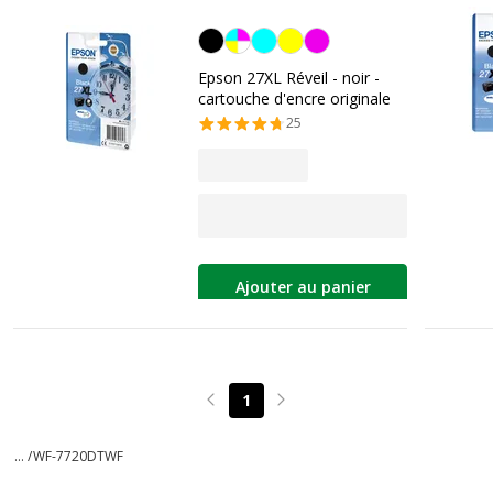
Noir
Epson 27XL Réveil - noir -
cartouche d'encre originale
25
Ajouter au panier
1
Page précédente
Page suivante
... /
WF-7720DTWF