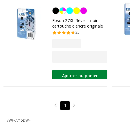
Noir
Epson 27XL Réveil - noir -
cartouche d'encre originale
25
Ajouter au panier
1
Page précédente
Page suivante
... /
WF-7715DWF