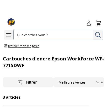
Me connecte
Panie
Re
Afficher la navigation
Trouver mon magasin
Cartouches d'encre Epson WorkForce WF-
7715DWF
Trier
Filtrer
3
articles